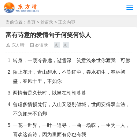
当前位置：
首页
>
妙语录
> 正文内容
富有诗意的爱情句子何笑何惊人
东方晴
妙语录
转身，一缕冷香远，逝雪深，笑意浅来世你渡我，可愿
陌上花开，青山碧水，不染红尘，春水初生，春林初
盛，春风十里，不如你
两情若是久长时，以岂在朝朝暮暮
曾虑多情损梵行，入山又恐别倾城，世间安得双全法，
不负如来不负卿
一花一世界，一叶一追寻，一曲一场叹，一生为一人，
喜欢这首诗，因为里面有你也有我