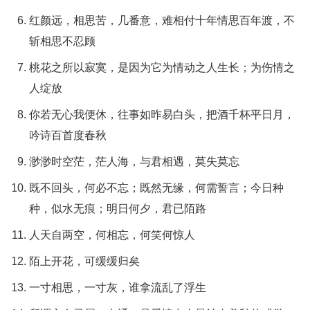
红颜远，相思苦，几番意，难相付十年情思百年渡，不
斩相思不忍顾
桃花之所以寂寞，是因为它为情动之人生长；为伤情之
人绽放
你若无心我便休，往事如昨易白头，把酒千杯平日月，
吟诗百首度春秋
渺渺时空茫，茫人海，与君相遇，莫失莫忘
既不回头，何必不忘；既然无缘，何需誓言；今日种
种，似水无痕；明日何夕，君已陌路
人天自两空，何相忘，何笑何惊人
陌上开花，可缓缓归矣
一寸相思，一寸灰，谁拿流乱了浮生