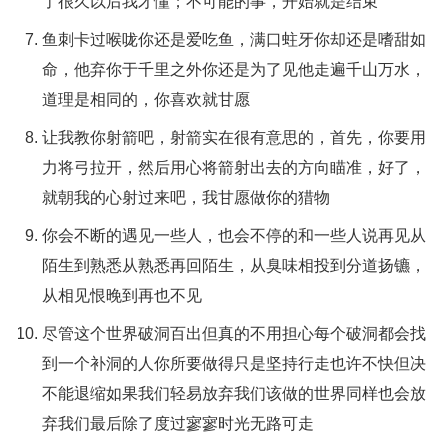
了很久以后我才懂；不可能的事，开始就是结束
鱼刺卡过喉咙你还是爱吃鱼，满口蛀牙你却还是嗜甜如
命，他弃你于千里之外你还是为了见他走遍千山万水，
道理是相同的，你喜欢就甘愿
让我教你射箭吧，射箭实在很有意思的，首先，你要用
力将弓拉开，然后用心将箭射出去的方向瞄准，好了，
就朝我的心射过来吧，我甘愿做你的猎物
你会不断的遇见一些人，也会不停的和一些人说再见从
陌生到熟悉从熟悉再回陌生，从臭味相投到分道扬镳，
从相见恨晚到再也不见
尽管这个世界破洞百出但真的不用担心每个破洞都会找
到一个补洞的人你所要做得只是坚持行走也许不快但决
不能退缩如果我们轻易放弃我们该做的世界同样也会放
弃我们最后除了度过寥寥时光无路可走