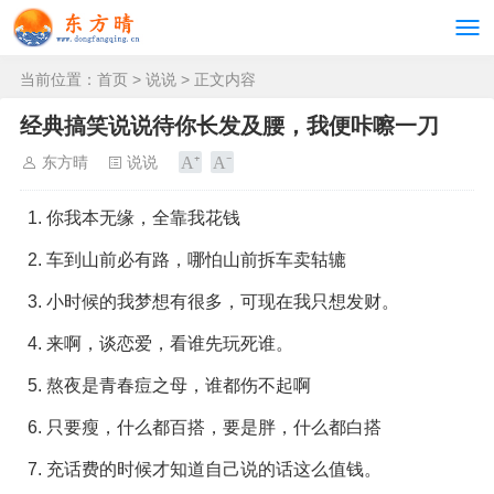
当前位置：
首页
>
说说
> 正文内容
经典搞笑说说待你长发及腰，我便咔嚓一刀
东方晴
说说
你我本无缘，全靠我花钱
车到山前必有路，哪怕山前拆车卖轱辘
小时候的我梦想有很多，可现在我只想发财。
来啊，谈恋爱，看谁先玩死谁。
熬夜是青春痘之母，谁都伤不起啊
只要瘦，什么都百搭，要是胖，什么都白搭
充话费的时候才知道自己说的话这么值钱。