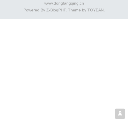
www.dongfangqing.cn
Powered By
Z-BlogPHP
. Theme by
TOYEAN
.